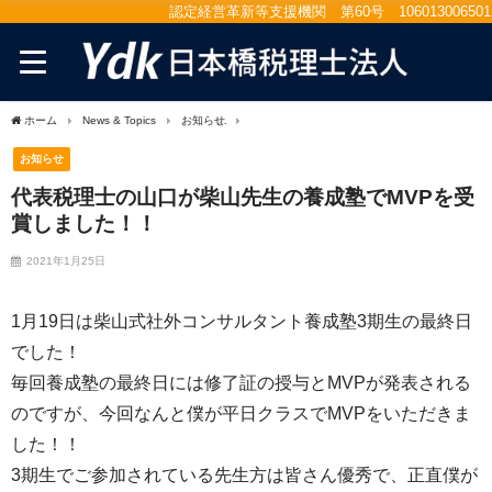
認定経営革新等支援機関 第60号 106013006501
ホーム
News & Topics
お知らせ
代表税理士の山口が柴山先生の養成塾でMVPを
お知らせ
代表税理士の山口が柴山先生の養成塾でMVPを受
賞しました！！
2021年1月25日
1月19日は柴山式社外コンサルタント養成塾3期生の最終日
でした！
毎回養成塾の最終日には修了証の授与とMVPが発表される
のですが、今回なんと僕が平日クラスでMVPをいただきま
した！！
3期生でご参加されている先生方は皆さん優秀で、正直僕が