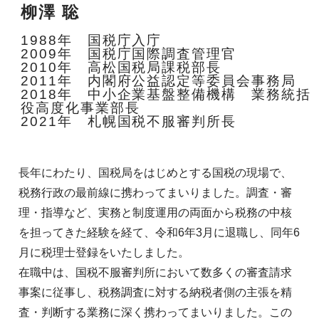
柳澤 聡
1988年 国税庁入庁
2009年 国税庁国際調査管理官
2010年 高松国税局課税部長
2011年 内閣府公益認定等委員会事務局
2018年 中小企業基盤整備機構 業務統括
役高度化事業部長
2021年 札幌国税不服審判所長
長年にわたり、国税局をはじめとする国税の現場で、
税務行政の最前線に携わってまいりました。調査・審
理・指導など、実務と制度運用の両面から税務の中核
を担ってきた経験を経て、令和6年3月に退職し、同年6
月に税理士登録をいたしました。
在職中は、国税不服審判所において数多くの審査請求
事案に従事し、税務調査に対する納税者側の主張を精
査・判断する業務に深く携わってまいりました。この