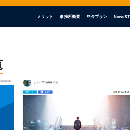
メリット
事務所概要
料金プラン
News&T
覧