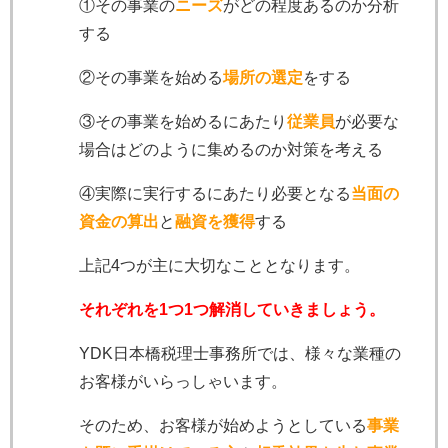
①その事業の
ニーズ
がどの程度あるのか分析
する
②その事業を始める
場所の選定
をする
③その事業を始めるにあたり
従業員
が必要な
場合はどのように集めるのか対策を考える
④実際に実行するにあたり必要となる
当面の
資金の算出
と
融資を獲得
する
上記4つが主に大切なこととなります。
それぞれを1つ1つ解消していきましょう。
YDK日本橋税理士事務所では、様々な業種の
お客様がいらっしゃいます。
そのため、お客様が始めようとしている
事業